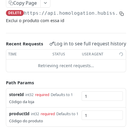
Copy Page
API ENDPOINTS
DELETE
https://api.homologation.hubiss.com.
Exclui o produto com essa id
Lojas
Listar Lojas
GET
Categorias
Log in to see full request history
Cadastrar Loja
Listar Categorias
Recent Requests
POST
GET
Marcas
Recuperar Loja
Cadastrar Categoria
Listar Marcas
TIME
STATUS
USER AGENT
POST
GET
GET
Produtos
Atualizar Loja
Atualizar Categoria
Cadastrar Marca
Retrieving recent requests…
POST
PUT
PUT
Listar Tipos de Variação
GET
Excluir Loja
Excluir Categoria
Recuperar Marca
DEL
DEL
GET
Listar Produtos
GET
Path Params
Atualizar Marca
PUT
Cadastrar Produto
POST
storeId
Defaults to 1
int32
required
Recuperar Produto
GET
Código da loja
Atualizar Produto
PUT
productId
Defaults to 1
int32
required
Código do produto
Excluir Produto
DEL